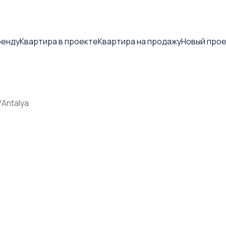
ренду
Квартира в проекте
Квартира на продажу
Новый про
/Antalya