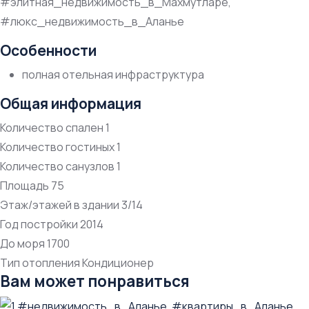
#элитная_недвижимость_в_Махмутларе,
#люкс_недвижимость_в_Аланье
Особенности
полная отельная инфраструктура
Общая информация
Количество спален
1
Количество гостиных
1
Количество санузлов
1
Площадь
75
Этаж/этажей в здании
3/14
Год постройки
2014
До моря
1700
Тип отопления
Кондиционер
Вам может понравиться