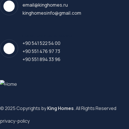
email@kinghomes.ru
kinghomesinfo@gmail.com
Связаться с менеджером
+90 541 522 54 00
+90 551 476 97 73
+90 551 894 33 96
© 2025 Copyrights by
King Homes
. All Rights Reserved
privacy-policy