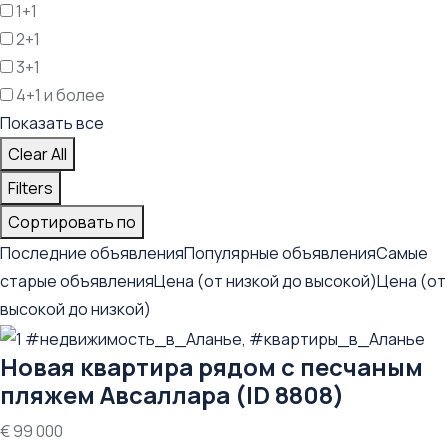
1+1
2+1
3+1
4+1 и более
Показать все
Clear All
Filters
Сортировать пo
Последние объявления
Популярные объявления
Самые
старые объявления
Цена (от низкой до высокой)
Цена (от
высокой до низкой)
Новая квартира рядом с песчаным
пляжем Авсаллара (ID 8808)
€ 99 000