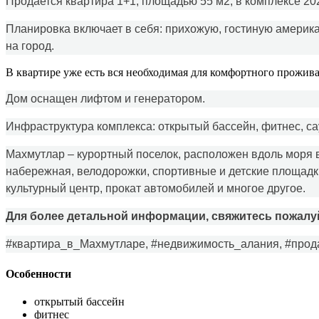
Продается квартира 1+1, площадью 55 м2, в комплексе 202
Планировка включает в себя: прихожую, гостиную американ
на город.
В квартире уже есть вся необходимая для комфортного прожива
Дом оснащен лифтом и генератором.
Инфраструктура комплекса: открытый бассейн, фитнес, сау
Махмутлар – курортный поселок, расположен вдоль моря в
набережная, велодорожки, спортивные и детские площадки,
культурный центр, прокат автомобилей и многое другое.
Для более детальной информации, свяжитесь пожалу
#квартира_в_Махмутларе, #недвижимость_алания, #про
Особенности
открытый бассейн
фитнес